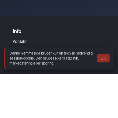
Info
Kontakt
Åbningstider
Denne hjemmeside bruger kun en teknisk nødvendig
Cookie og privatlivspolitik
session-cookie. Den bruges ikke til statistik,
OK
markedsføring eller sporing.
Sitemap
Social
www.facebook.com